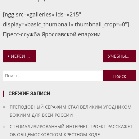
[ngg src=»galleries» ids=»215″
display=»basic_thumbnail» thumbnail_crop=»0″]
Пресс-служба Ярославской епархии
Навигация
ИЕРЕЙ АЛЕКСИЙ КАРПОВ ПРОШЕЛ КУРСЫ ПОВЫШЕНИЯ КВАЛИФИКАЦИИ ДЛЯ РУКОВОДИТЕЛЕЙ МИССИОНЕРСКИХ ОТДЕЛОВ
УЧЕБНЫЙ ГОД В ЯРОСЛАВСКОЙ ГУБЕРНСКОЙ ГИМНАЗИИ ЗАВЕРШИЛСЯ БОЖЕСТВЕННОЙ ЛИТУРГИЕЙ
по
Найти:
записям
СВЕЖИЕ ЗАПИСИ
ПРЕПОДОБНЫЙ СЕРАФИМ СТАЛ ВЕЛИКИМ УГОДНИКОМ
БОЖИИМ ДЛЯ ВСЕЙ РОССИИ
СПЕЦИАЛИЗИРОВАННЫЙ ИНТЕРНЕТ-ПРОЕКТ РАССКАЖЕТ
ОБ ОБЩЕМОСКОВСКОМ КРЕСТНОМ ХОДЕ