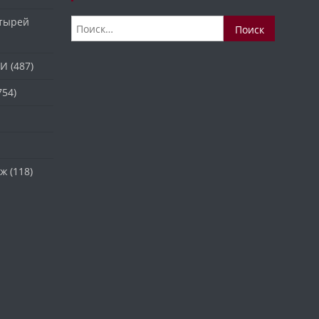
стырей
Найти:
ТИ
(487)
754)
аж
(118)