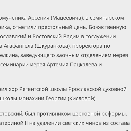
номученика Арсения (Мацеевича), в семинарском
ика, отметили престольный день. Божественную
ославский и Ростовский Вадим в сослужении
 Агафангела (Шкуранкова), проректора по
челкина, заведующего заочным отделением иерея
 семинарии иерея Артемия Пацкалева и
ил хор Регентской школы Ярославской духовной
школы монахини Георгии (Кисловой).
стовский, был противником церковной реформы.
­те­ри­ной II на уда­ле­нии свет­ских чи­нов из со­ста­ва