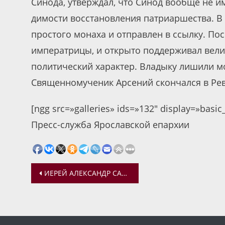
Си­но­да, утвер­жда­л, что Си­нод во­об­ще не им
ди­мо­сти вос­ста­нов­ле­ния пат­ри­ар­ше­ст
простого монаха и отправлен в ссылку. По
императрицы, и открыто поддерживал велик
политический характер. Владыку лишили м
Священномученик Арсений скончался в Рев
[ngg src=»galleries» ids=»132″ display=»basi
Пресс-служба Ярославской епархии
Навигация
ИЕРЕЙ АЛЕКСАНДР САТОМСКИЙ ВЫСТУПИЛ НА РАДИО «ВЕРА» В ЦИКЛЕ ПРОГРАММ О НАЧАЛЕ ИСТОРИИ ЧЕЛОВЕЧЕСТВА
по
записям