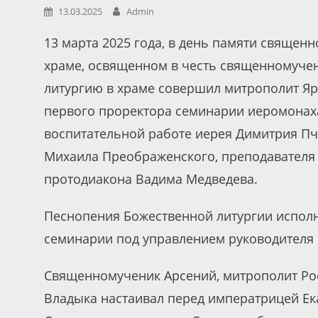
13.03.2025
Admin
13 марта 2025 года, в день памяти священ
храме, освященном в честь священномучен
литургию в храме совершил митрополит Яр
первого проректора семинарии иеромонаха
воспитательной работе иерея Димитрия П
Михаила Преображенского, преподавателя
протодиакона Вадима Медведева.
Песнопения Божественной литургии исполн
семинарии под управлением руководителя 
Священномученик Арсений, митрополит Ро
Владыка на­ста­и­вал пе­ред им­пе­ра­три­цей Ека