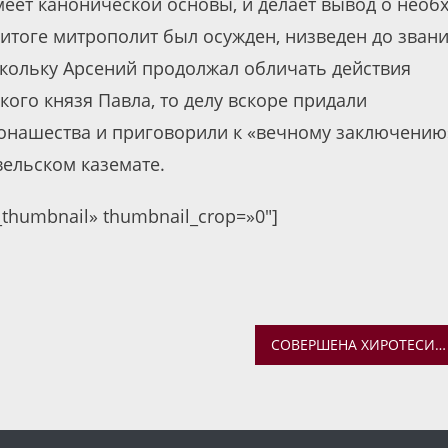
е­ет ка­но­ни­че­ской ос­но­вы, и де­ла­ет вы­вод о необ­
ва. В итоге митрополит был осужден, низведен до зван
скольку Арсений продолжал обличать действия
ого князя Павла, то делу вскоре придали
онашества и приговорили к «вечному заключению
ельском каземате.
c_thumbnail» thumbnail_crop=»0″]
СОВЕРШЕНА ХИРОТЕСИЯ НАД СТУДЕНТАМИ ЯРОСЛАВСКОЙ ДУХОВНОЙ СЕМИНАРИИ