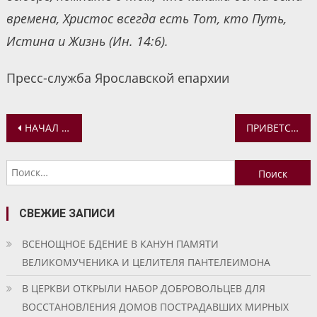
времена, Христос всегда есть Тот, кто Путь,
Истина и Жизнь (Ин. 14:6).
Пресс-служба Ярославской епархии
Навигация
НАЧАЛ РАБОТУ НОВЫЙ САЙТ ЯРОСЛАВСКОЙ ДУХОВНОЙ СЕМИНАРИИ
ПРИВЕТСТВИЕ ЕПИСКОПА СИЛУАНА УЧАСТНИКАМ КОНФЕРЕНЦИИ, ПОСВЯЩЕННОЙ 170-ЛЕТИЮ СО ДНЯ РОЖДЕНИЯ СВЯТИТЕЛЯ АГАФАНГЕЛА
по
Найти:
записям
СВЕЖИЕ ЗАПИСИ
ВСЕНОЩНОЕ БДЕНИЕ В КАНУН ПАМЯТИ
ВЕЛИКОМУЧЕНИКА И ЦЕЛИТЕЛЯ ПАНТЕЛЕИМОНА
В ЦЕРКВИ ОТКРЫЛИ НАБОР ДОБРОВОЛЬЦЕВ ДЛЯ
ВОССТАНОВЛЕНИЯ ДОМОВ ПОСТРАДАВШИХ МИРНЫХ