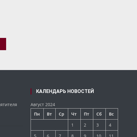
КАЛЕНДАРЬ НОВОСТЕЙ
вятителя
Август 2024
Пн
Вт
Ср
Чт
Пт
Сб
Вс
1
2
3
4
5
6
7
8
9
10
11