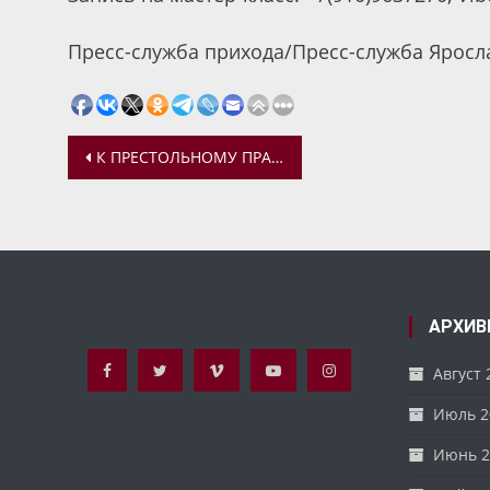
Пресс-служба прихода/Пресс-служба Яросл
Навигация
К ПРЕСТОЛЬНОМУ ПРАЗДНИКУ СПАССКОГО ХРАМА ОТРЕСТАВРИРОВАН КИОТ ХРАМОВОЙ ИКОНЫ
по
записям
АРХИВ
Август 
Июль 2
Июнь 2