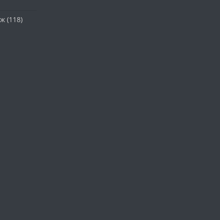
аж
(118)