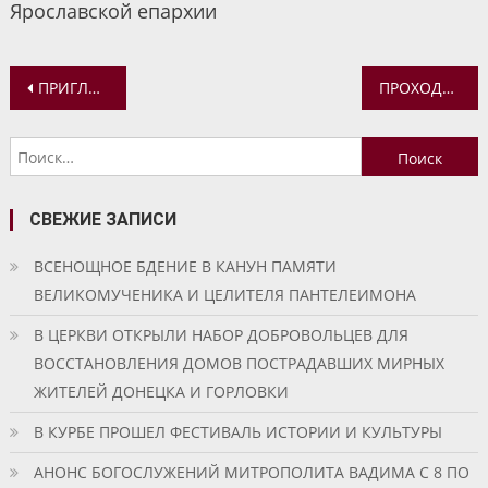
Ярославской епархии
Навигация
ПРИГЛАШАЕМ ПРОЙТИ ОБУЧЕНИЕ НА КУРСАХ «МЛАДШАЯ МЕДИЦИНСКАЯ СЕСТРА ПО УХОДУ ЗА БОЛЬНЫМИ»
ПРОХОДИТ ПЕРВЫЙ БЛАГОТВОРИТЕЛЬНЫЙ ФЕСТИВАЛЬ В ПОДДЕРЖКУ СЕЛЬСКИХ ХРАМОВ
по
Найти:
записям
СВЕЖИЕ ЗАПИСИ
ВСЕНОЩНОЕ БДЕНИЕ В КАНУН ПАМЯТИ
ВЕЛИКОМУЧЕНИКА И ЦЕЛИТЕЛЯ ПАНТЕЛЕИМОНА
В ЦЕРКВИ ОТКРЫЛИ НАБОР ДОБРОВОЛЬЦЕВ ДЛЯ
ВОССТАНОВЛЕНИЯ ДОМОВ ПОСТРАДАВШИХ МИРНЫХ
ЖИТЕЛЕЙ ДОНЕЦКА И ГОРЛОВКИ
В КУРБЕ ПРОШЕЛ ФЕСТИВАЛЬ ИСТОРИИ И КУЛЬТУРЫ
АНОНС БОГОСЛУЖЕНИЙ МИТРОПОЛИТА ВАДИМА С 8 ПО